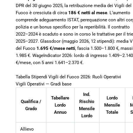
DPR del 30 giugno 2025, la retribuzione media dei Vigili del
Fuoco è cresciuta di circa
186 € netti al mese
. L’aumento
comprende adeguamento ISTAT, perequazione con altri corp
polizia e un bonus specifico per la reperibilità. Il contratto
2022–2024 è scaduto e sono in corso le trattative per il tri
2025–2027. Glassdoor (maggio 2026, 12 stipendi): media Vi
del Fuoco
1.695 €/mese netti
, fascia 1.500–1.800 €, mass
1.985 €. WageIndicator 2026: lordo di ingresso 1.409–2.140
€/mese, con 5 anni 1.641–2.370 €.
Tabella Stipendi Vigili del Fuoco 2026: Ruoli Operativi
Vigili Operativi — Gradi base
Ind.
Tabellare
Lordo
Qualifica /
Rischio
Lordo
Mensile
M
Grado
Mensile
Annuo
Totale
S
Lordo
Allievo