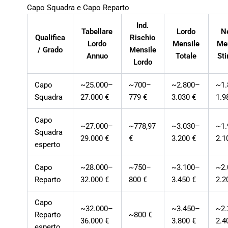
Capo Squadra e Capo Reparto
Ind.
Tabellare
Lordo
N
Qualifica
Rischio
Lordo
Mensile
Me
/ Grado
Mensile
Annuo
Totale
St
Lordo
Capo
~25.000–
~700–
~2.800–
~1
Squadra
27.000 €
779 €
3.030 €
1.9
Capo
~27.000–
~778,97
~3.030–
~1
Squadra
29.000 €
€
3.200 €
2.1
esperto
Capo
~28.000–
~750–
~3.100–
~2
Reparto
32.000 €
800 €
3.450 €
2.2
Capo
~32.000–
~3.450–
~2
Reparto
~800 €
36.000 €
3.800 €
2.4
esperto