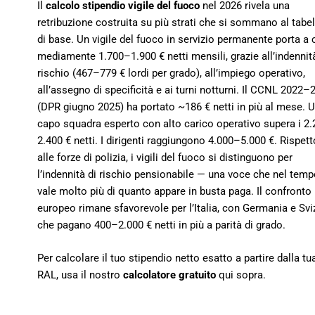
Il
calcolo stipendio vigile del fuoco
nel 2026 rivela una
retribuzione costruita su più strati che si sommano al tabel
di base. Un vigile del fuoco in servizio permanente porta a
mediamente 1.700–1.900 € netti mensili, grazie all’indennit
rischio (467–779 € lordi per grado), all’impiego operativo,
all’assegno di specificità e ai turni notturni. Il CCNL 2022–
(DPR giugno 2025) ha portato ~186 € netti in più al mese. 
capo squadra esperto con alto carico operativo supera i 2
2.400 € netti. I dirigenti raggiungono 4.000–5.000 €. Rispett
alle forze di polizia, i vigili del fuoco si distinguono per
l’indennità di rischio pensionabile — una voce che nel tem
vale molto più di quanto appare in busta paga. Il confronto
europeo rimane sfavorevole per l’Italia, con Germania e Svi
che pagano 400–2.000 € netti in più a parità di grado.
Per calcolare il tuo stipendio netto esatto a partire dalla tu
RAL, usa il nostro
calcolatore gratuito
qui sopra.