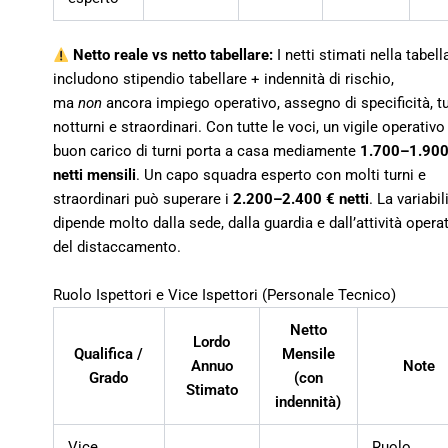
Netto reale vs netto tabellare:
I netti stimati nella tabell
includono stipendio tabellare + indennità di rischio,
ma
non
ancora impiego operativo, assegno di specificità, tu
notturni e straordinari. Con tutte le voci, un vigile operativ
buon carico di turni porta a casa mediamente
1.700–1.900
netti mensili
. Un capo squadra esperto con molti turni e
straordinari può superare i
2.200–2.400 € netti
. La variabil
dipende molto dalla sede, dalla guardia e dall’attività opera
del distaccamento.
Ruolo Ispettori e Vice Ispettori (Personale Tecnico)
Netto
Lordo
Qualifica /
Mensile
Annuo
Note
Grado
(con
Stimato
indennità)
Vice
Ruolo