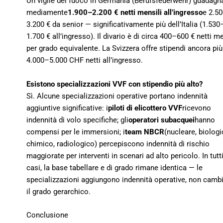
Un vigile del fuoco in Germania (Berufsfeuerwehr) guadagn
mediamente
1.900–2.200 € netti mensili all’ingresso
e 2.5
3.200 € da senior — significativamente più dell’Italia (1.530
1.700 € all’ingresso). Il divario è di circa 400–600 € netti me
per grado equivalente. La Svizzera offre stipendi ancora più 
4.000–5.000 CHF netti all’ingresso.
Esistono specializzazioni VVF con stipendio più alto?
Sì. Alcune specializzazioni operative portano indennità
aggiuntive significative: i
piloti di elicottero VVF
ricevono
indennità di volo specifiche; gli
operatori subacquei
hanno
compensi per le immersioni; i
team NBCR
(nucleare, biologi
chimico, radiologico) percepiscono indennità di rischio
maggiorate per interventi in scenari ad alto pericolo. In tutti
casi, la base tabellare e di grado rimane identica — le
specializzazioni aggiungono indennità operative, non camb
il grado gerarchico.
Conclusione