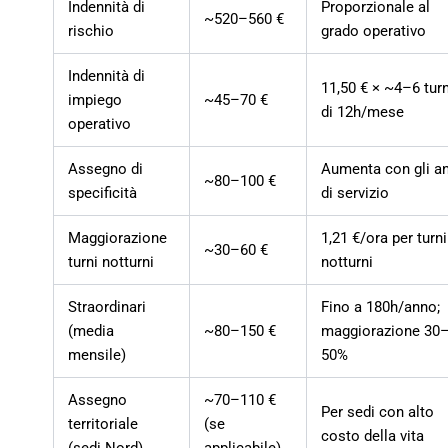
Indennità di
Proporzionale al
~520–560 €
rischio
grado operativo
Indennità di
11,50 € × ~4–6 turn
impiego
~45–70 €
di 12h/mese
operativo
Assegno di
Aumenta con gli a
~80–100 €
specificità
di servizio
Maggiorazione
1,21 €/ora per turni
~30–60 €
turni notturni
notturni
Straordinari
Fino a 180h/anno;
(media
~80–150 €
maggiorazione 30
mensile)
50%
Assegno
~70–110 €
Per sedi con alto
territoriale
(se
costo della vita