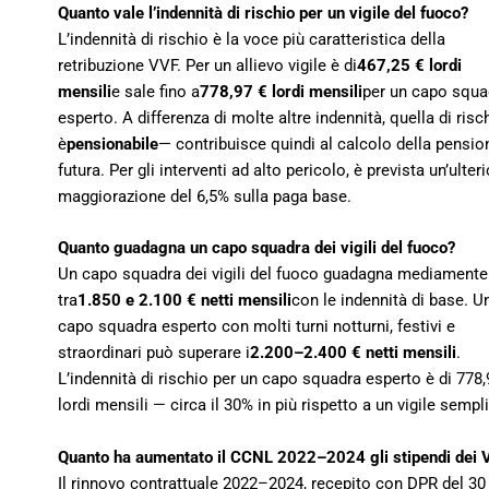
Quanto vale l’indennità di rischio per un vigile del fuoco?
L’indennità di rischio è la voce più caratteristica della
retribuzione VVF. Per un allievo vigile è di
467,25 € lordi
mensili
e sale fino a
778,97 € lordi mensili
per un capo squa
esperto. A differenza di molte altre indennità, quella di risc
è
pensionabile
— contribuisce quindi al calcolo della pensio
futura. Per gli interventi ad alto pericolo, è prevista un’ulter
maggiorazione del 6,5% sulla paga base.
Quanto guadagna un capo squadra dei vigili del fuoco?
Un capo squadra dei vigili del fuoco guadagna mediamente
tra
1.850 e 2.100 € netti mensili
con le indennità di base. U
capo squadra esperto con molti turni notturni, festivi e
straordinari può superare i
2.200–2.400 € netti mensili
.
L’indennità di rischio per un capo squadra esperto è di 778,
lordi mensili — circa il 30% in più rispetto a un vigile sempl
Quanto ha aumentato il CCNL 2022–2024 gli stipendi dei 
Il rinnovo contrattuale 2022–2024, recepito con DPR del 30