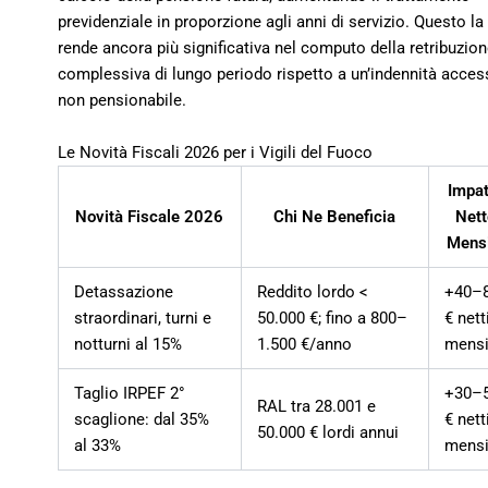
previdenziale in proporzione agli anni di servizio. Questo la
rende ancora più significativa nel computo della retribuzio
complessiva di lungo periodo rispetto a un’indennità acces
non pensionabile.
Le Novità Fiscali 2026 per i Vigili del Fuoco
Impat
Novità Fiscale 2026
Chi Ne Beneficia
Nett
Mens
Detassazione
Reddito lordo <
+40–
straordinari, turni e
50.000 €; fino a 800–
€ nett
notturni al 15%
1.500 €/anno
mensi
Taglio IRPEF 2°
+30–
RAL tra 28.001 e
scaglione: dal 35%
€ nett
50.000 € lordi annui
al 33%
mensi