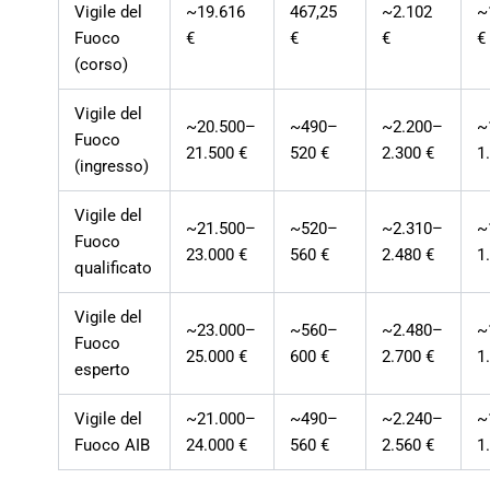
Vigile del
~19.616
467,25
~2.102
~
Fuoco
€
€
€
€
(corso)
Vigile del
~20.500–
~490–
~2.200–
~
Fuoco
21.500 €
520 €
2.300 €
1
(ingresso)
Vigile del
~21.500–
~520–
~2.310–
~
Fuoco
23.000 €
560 €
2.480 €
1
qualificato
Vigile del
~23.000–
~560–
~2.480–
~
Fuoco
25.000 €
600 €
2.700 €
1
esperto
Vigile del
~21.000–
~490–
~2.240–
~
Fuoco AIB
24.000 €
560 €
2.560 €
1