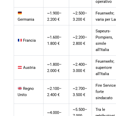
operativo
~1.900–
~2.500–
Feuerwehr;
Germania
2.200 €
3.200 €
varia per L
Sapeurs-
~1.600–
~2.200–
Pompiers,
Francia
1.800 €
2.800 €
simile
all’Italia
Feuerwehr;
~1.800–
~2.400–
Austria
superiore
2.000 €
3.000 €
all’Italia
Fire Service
Regno
~2.100–
~2.700–
forte
Unito
2.400 €
3.500 €
sindacato
~5.500–
Tra le
~4.000–
7.000
retribuzioni