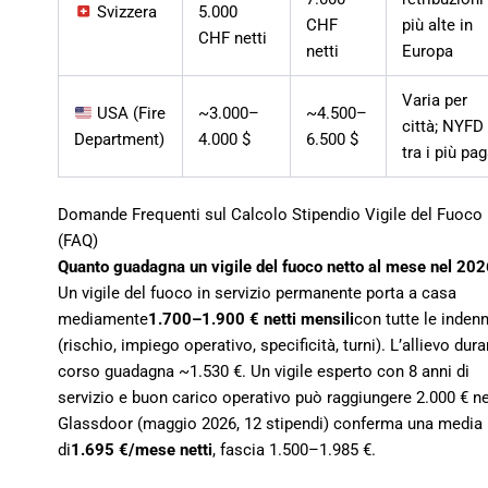
Svizzera
5.000
CHF
più alte in
CHF netti
netti
Europa
Varia per
USA (Fire
~3.000–
~4.500–
città; NYFD
Department)
4.000 $
6.500 $
tra i più pag
Domande Frequenti sul Calcolo Stipendio Vigile del Fuoco
(FAQ)
Quanto guadagna un vigile del fuoco netto al mese nel 202
Un vigile del fuoco in servizio permanente porta a casa
mediamente
1.700–1.900 € netti mensili
con tutte le indenn
(rischio, impiego operativo, specificità, turni). L’allievo dura
corso guadagna ~1.530 €. Un vigile esperto con 8 anni di
servizio e buon carico operativo può raggiungere 2.000 € ne
Glassdoor (maggio 2026, 12 stipendi) conferma una media
di
1.695 €/mese netti
, fascia 1.500–1.985 €.