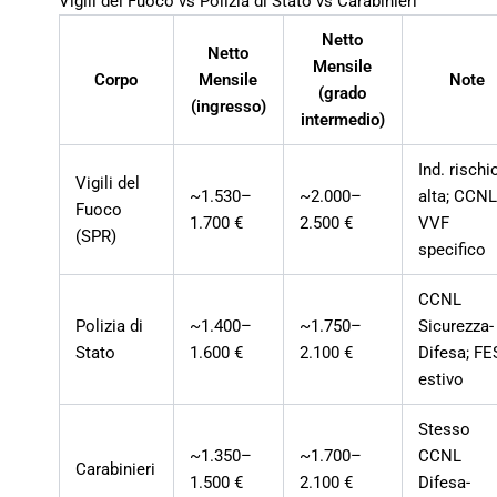
Vigili del Fuoco vs Polizia di Stato vs Carabinieri
Netto
Netto
Mensile
Corpo
Mensile
Note
(grado
(ingresso)
intermedio)
Ind. rischi
Vigili del
~1.530–
~2.000–
alta; CCN
Fuoco
1.700 €
2.500 €
VVF
(SPR)
specifico
CCNL
Polizia di
~1.400–
~1.750–
Sicurezza-
Stato
1.600 €
2.100 €
Difesa; FE
estivo
Stesso
~1.350–
~1.700–
CCNL
Carabinieri
1.500 €
2.100 €
Difesa-