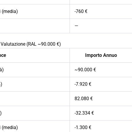
i (media)
-760 €
—
 Valutazione (RAL ~90.000 €)
oce
Importo Annuo
à)
~90.000 €
%)
-7.920 €
82.080 €
)
-32.334 €
i (media)
-1.300 €