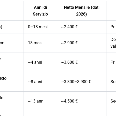
Anni di
Netto Mensile (dati
Servizio
2026)
a)
0–18 mesi
~2.400 €
Pr
Do
oni
18 mesi
~2.900 €
va
o
~4 anni
~3.600 €
Pri
etto
~8 anni
~3.800–3.900 €
Sol
to
~13 anni
~4.500 €
Se