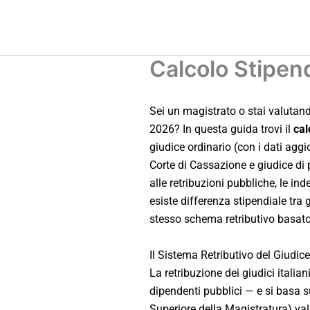
Vai
al
contenuto
Calcolo Stipen
Sei un magistrato o stai valutand
2026? In questa guida trovi il
cal
giudice ordinario (con i dati aggi
Corte di Cassazione e giudice di
alle retribuzioni pubbliche, le i
esiste differenza stipendiale tra
stesso schema retributivo basato
Il Sistema Retributivo del Giudic
La retribuzione dei giudici italia
dipendenti pubblici — e si basa 
Superiore della Magistratura) valu