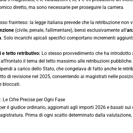
nomico diretto, ma sono necessarie per proseguire la carriera.
o frainteso: la legge italiana prevede che la retribuzione non 
nzione
(civile, penale, fallimentare), bensì esclusivamente all’
anz
à
. Solo incarichi apicali specifici comportano incrementi aggiunti
 tetto retributivo:
Lo stesso provvedimento che ha introdotto 
ffrontato il tema del tetto massimo alle retribuzioni pubbliche. 
ipendi a carico dello Stato, che congelava di fatto anche le retrib
tto di revisione nel 2025, consentendo ai magistrati nelle posizio
 bloccati.
: Le Cifre Precise per Ogni Fase
 per il giudice ordinario, aggiornati agli importi 2026 e basati sui d
agistratura. Prima di ogni scatto determinato dalla valutazione, 