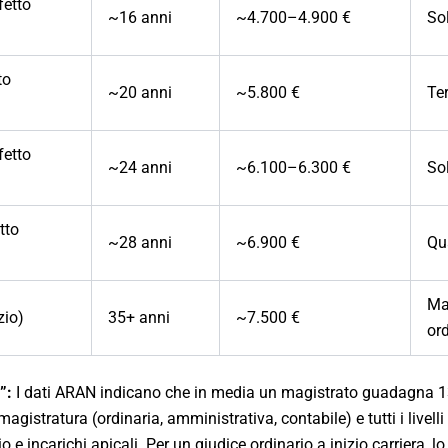
fetto
~16 anni
~4.700–4.900 €
Sol
to
~20 anni
~5.800 €
Ter
fetto
~24 anni
~6.100–6.300 €
Sol
tto
~28 anni
~6.900 €
Qu
Ma
zio)
35+ anni
~7.500 €
ord
”:
I dati ARAN indicano che in media un magistrato guadagna 13
magistratura (ordinaria, amministrativa, contabile) e tutti i livell
 e incarichi apicali. Per un giudice ordinario a inizio carriera, lo