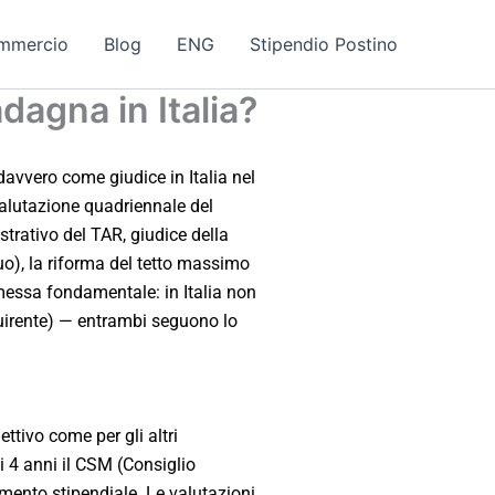
mmercio
Blog
ENG
Stipendio Postino
agna in Italia?
avvero come giudice in Italia nel
valutazione quadriennale del
strativo del TAR, giudice della
o), la riforma del tetto massimo
emessa fondamentale: in Italia non
quirente) — entrambi seguono lo
ettivo come per gli altri
i 4 anni il CSM (Consiglio
remento stipendiale. Le valutazioni