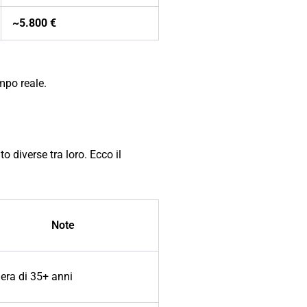
~5.800 €
empo reale.
o diverse tra loro. Ecco il
Note
iera di 35+ anni