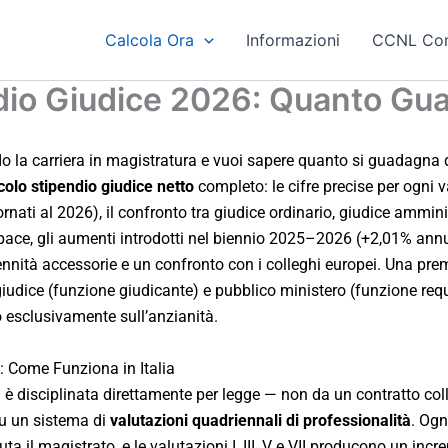
Calcola Ora
Informazioni
CCNL Co
dio Giudice 2026: Quanto Guad
o la carriera in magistratura e vuoi sapere quanto si guadagna d
colo stipendio giudice netto
completo: le cifre precise per ogni 
ornati al 2026), il confronto tra giudice ordinario, giudice ammini
 pace, gli aumenti introdotti nel biennio 2025–2026 (+2,01% annu
ndennità accessorie e un confronto con i colleghi europei. Una pr
 giudice (funzione giudicante) e pubblico ministero (funzione re
 esclusivamente sull’anzianità.
e: Come Funziona in Italia
ni è disciplinata direttamente per legge — non da un contratto coll
su un sistema di
valutazioni quadriennali di professionalità
. Ogn
ta il magistrato, e le valutazioni I, III, V e VII producono un inc