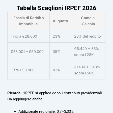
Tabella Scaglioni IRPEF 2026
Fascia di Reddito
Come si
Aliquota
Imponibile
Calcola
Fino a €28.000
23%
23% del reddito
€6.440 + 35%
€28.001 – €50.000
35%
sopra i 28K
€14.140 + 43%
Oltre €50.000
43%
sopra i 50K
Ricorda
: l’IRPEF si applica dopo i contributi previdenziali.
Da aggiungere anche:
Addizionale regionale: 0,7–3,33%