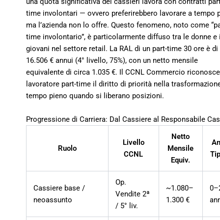
una quota significativa dei cassieri lavora con contratti part
time involontari — ovvero preferirebbero lavorare a tempo 
ma l’azienda non lo offre. Questo fenomeno, noto come “pa
time involontario”, è particolarmente diffuso tra le donne e 
giovani nel settore retail. La RAL di un part-time 30 ore è di
16.506 € annui (4° livello, 75%), con un netto mensile
equivalente di circa 1.035 €. Il CCNL Commercio riconosce
lavoratore part-time il diritto di priorità nella trasformazion
tempo pieno quando si liberano posizioni.
Progressione di Carriera: Dal Cassiere al Responsabile Ca
Netto
Livello
An
Ruolo
Mensile
CCNL
Tip
Equiv.
Op.
Cassiere base /
~1.080–
0–
Vendite 2ª
neoassunto
1.300 €
an
/ 5° liv.