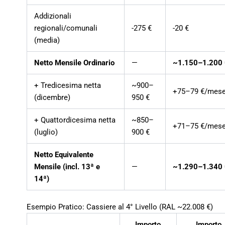
Addizionali
regionali/comunali
-275 €
-20 €
(media)
Netto Mensile Ordinario
—
~1.150–1.200
+ Tredicesima netta
~900–
+75–79 €/mes
(dicembre)
950 €
+ Quattordicesima netta
~850–
+71–75 €/mes
(luglio)
900 €
Netto Equivalente
Mensile (incl. 13ª e
—
~1.290–1.340
14ª)
Esempio Pratico: Cassiere al 4° Livello (RAL ~22.008 €)
Importo
Importo