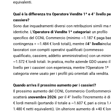
equivalenti.
Qual è la differenza tra Operatore Vendite 1ª e 4° livello pe
cassiere?
Sono due inquadramenti diversi con retribuzioni simili ma 
identiche. L’
Operatore di Vendite 1ª categoria
è un profilo
specifico del CCNL Commercio (minimo ~1.187 € paga ba
contingenza = ~1.484 € lordi totali), mentre il
4° livello
inclu
lavoratori con compiti operativi qualificati (commesso
qualificato, cassiere, addetto amministrativo) con un mini
~1.572 € lordi totali. In pratica, molte aziende GDO usano il
livello per i cassieri con esperienza, mentre l’Operatore 1ª
categoria viene usato per i profili più orientati alla vendita.
Quando arriva il prossimo aumento per i cassieri?
Il prossimo aumento del CCNL Commercio Confcommerci
scatterà a
novembre 2026
: per il 4° livello l’incremento è d
€ lordi mensili (portando il totale a ~1.607 €, pari a circa 1
1.480 € netti equivalenti). Un ulteriore aumento di +40 € lor