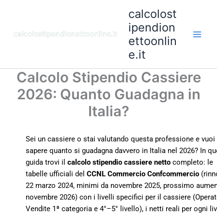
Vai
calcolost
al
ipendion
contenuto
ettoonlin
e.it
Calcolo Stipendio Cassiere
2026: Quanto Guadagna in
Italia?
Sei un cassiere o stai valutando questa professione e vuoi
sapere quanto si guadagna davvero in Italia nel 2026? In q
guida trovi il
calcolo stipendio cassiere netto
completo: le
tabelle ufficiali del
CCNL Commercio Confcommercio
(rinn
22 marzo 2024, minimi da novembre 2025, prossimo aume
novembre 2026) con i livelli specifici per il cassiere (Opera
Vendite 1ª categoria e 4°–5° livello), i netti reali per ogni liv