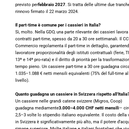
previsto per
febbraio 2027
. Si tratta delle ultime due tranch
rinnovo firmato il 22 marzo 2024.
Il part-time è comune per i cassieri in Italia?
Sì, molto. Nella GDO, una parte rilevante dei cassieri lavora
contratti part-time, spesso da 20 a 30 ore settimanali. Il C
Commercio regolamenta il part-time in dettaglio, garantend
lavoratore proporzionalità degli istituti contrattuali (ferie, T
13ª e 14ª pro-rata) e il diritto di priorità per la trasformazio
tempo pieno. Un cassiere part-time a 30 ore guadagna circ
1.035–1.088 € netti mensili equivalenti (75% del full-time al
livello).
Quanto guadagna un cassiere in Svizzera rispetto all’Italia
Un cassiere nelle grandi catene svizzere (Migros, Coop)
guadagna mediamente
3.000–4.000 CHF netti mensili
— cir
2,5–3 volte lo stipendio italiano equivalente. Il costo della 
in Svizzera è significativamente più alto, ma il potere d’acq
rimane superiore. Molte italiane e italiani frontalieri che vi