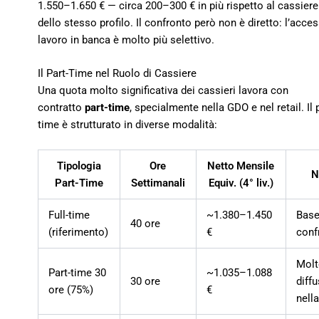
1.550–1.650 € — circa 200–300 € in più rispetto al cassier
dello stesso profilo. Il confronto però non è diretto: l’acces
lavoro in banca è molto più selettivo.
Il Part-Time nel Ruolo di Cassiere
Una quota molto significativa dei cassieri lavora con
contratto
part-time
, specialmente nella GDO e nel retail. Il 
time è strutturato in diverse modalità:
Tipologia
Ore
Netto Mensile
N
Part-Time
Settimanali
Equiv. (4° liv.)
Full-time
~1.380–1.450
Base
40 ore
(riferimento)
€
conf
Mol
Part-time 30
~1.035–1.088
30 ore
diff
ore (75%)
€
nell