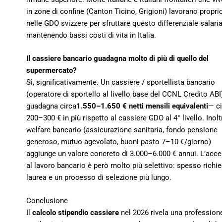
in zone di confine (Canton Ticino, Grigioni) lavorano propri
nelle GDO svizzere per sfruttare questo differenziale salaria
mantenendo bassi costi di vita in Italia.
Il cassiere bancario guadagna molto di più di quello del
supermercato?
Sì, significativamente. Un cassiere / sportellista bancario
(operatore di sportello al livello base del CCNL Credito ABI
guadagna circa
1.550–1.650 € netti mensili equivalenti
— ci
200–300 € in più rispetto al cassiere GDO al 4° livello. Inoltr
welfare bancario (assicurazione sanitaria, fondo pensione
generoso, mutuo agevolato, buoni pasto 7–10 €/giorno)
aggiunge un valore concreto di 3.000–6.000 € annui. L’acc
al lavoro bancario è però molto più selettivo: spesso richi
laurea e un processo di selezione più lungo.
Conclusione
Il
calcolo stipendio cassiere
nel 2026 rivela una profession