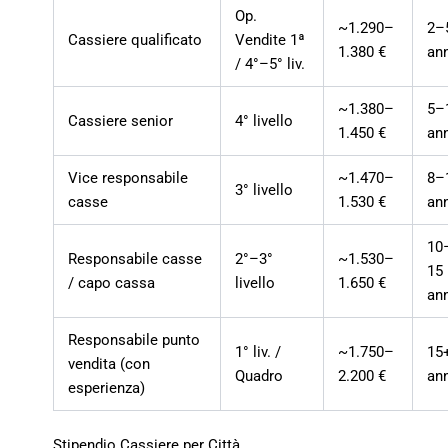
Op.
~1.290–
2–
Cassiere qualificato
Vendite 1ª
1.380 €
an
/ 4°–5° liv.
~1.380–
5–
Cassiere senior
4° livello
1.450 €
an
Vice responsabile
~1.470–
8–
3° livello
casse
1.530 €
an
10
Responsabile casse
2°–3°
~1.530–
15
/ capo cassa
livello
1.650 €
an
Responsabile punto
1° liv. /
~1.750–
15
vendita (con
Quadro
2.200 €
an
esperienza)
Stipendio Cassiere per Città