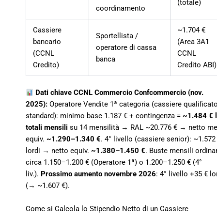
(totale)
coordinamento
Cassiere
~1.704 €
Sportellista /
bancario
(Area 3A1
operatore di cassa
(CCNL
CCNL
banca
Credito)
Credito ABI)
Dati chiave CCNL Commercio Confcommercio (nov.
2025):
Operatore Vendite 1ª categoria (cassiere qualificat
standard): minimo base 1.187 € + contingenza =
~1.484 € l
totali mensili
su 14 mensilità → RAL ~20.776 € → netto me
equiv.
~1.290–1.340 €
. 4° livello (cassiere senior): ~1.572
lordi → netto equiv.
~1.380–1.450 €
. Buste mensili ordinar
circa 1.150–1.200 € (Operatore 1ª) o 1.200–1.250 € (4°
liv.).
Prossimo aumento novembre 2026
: 4° livello +35 € lo
(→ ~1.607 €).
Come si Calcola lo Stipendio Netto di un Cassiere