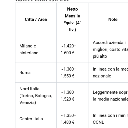
Netto
Mensile
Città / Area
Note
Equiv. (4°
liv.)
Accordi aziendali
Milano e
~1.420–
migliori; costo vit
hinterland
1.600 €
più alto
~1.380–
In linea con la me
Roma
1.550 €
nazionale
Nord Italia
~1.380–
Leggermente sopr
(Torino, Bologna,
1.520 €
la media nazional
Venezia)
~1.350–
In linea con i mini
Centro Italia
1.480 €
CCNL