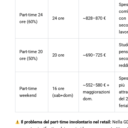
Spe
com
Part-time 24
24 ore
~828–870 €
con
ore (60%)
sec
lavo
Stud
Part-time 20
pens
20 ore
~690–725 €
ore (50%)
sec
redd
Spe
~552–580 € +
più
Part-time
16 ore
maggiorazioni
attr
weekend
(sab+dom)
dom.
del 
feria
Il problema del part-time involontario nel retail:
Nella G