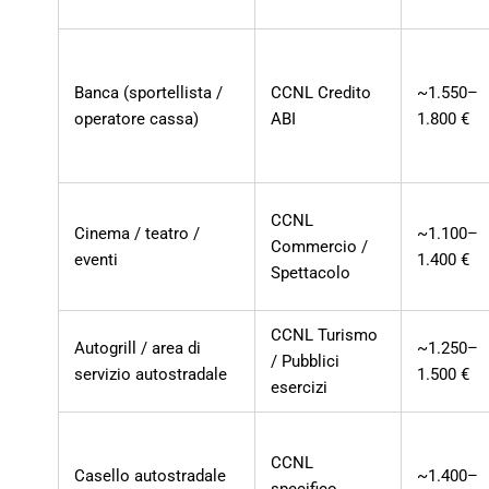
Banca (sportellista /
CCNL Credito
~1.550–
operatore cassa)
ABI
1.800 €
CCNL
Cinema / teatro /
~1.100–
Commercio /
eventi
1.400 €
Spettacolo
CCNL Turismo
Autogrill / area di
~1.250–
/ Pubblici
servizio autostradale
1.500 €
esercizi
CCNL
Casello autostradale
~1.400–
specifico