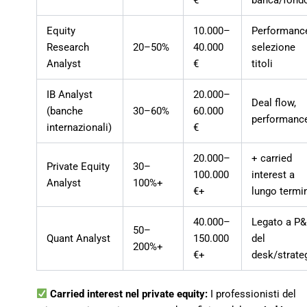
Equity
10.000–
Performanc
Research
20–50%
40.000
selezione
Analyst
€
titoli
IB Analyst
20.000–
Deal flow,
(banche
30–60%
60.000
performanc
internazionali)
€
20.000–
+ carried
Private Equity
30–
100.000
interest a
Analyst
100%+
€+
lungo termi
40.000–
Legato a P
50–
Quant Analyst
150.000
del
200%+
€+
desk/strate
Carried interest nel private equity:
I professionisti del