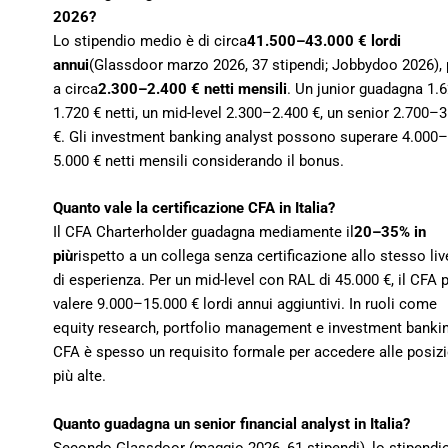
2026?
Lo stipendio medio è di circa
41.500–43.000 € lordi
annui
(Glassdoor marzo 2026, 37 stipendi; Jobbydoo 2026), 
a circa
2.300–2.400 € netti mensili
. Un junior guadagna 1.
1.720 € netti, un mid-level 2.300–2.400 €, un senior 2.700–
€. Gli investment banking analyst possono superare 4.000–
5.000 € netti mensili considerando il bonus.
Quanto vale la certificazione CFA in Italia?
Il CFA Charterholder guadagna mediamente il
20–35% in
più
rispetto a un collega senza certificazione allo stesso liv
di esperienza. Per un mid-level con RAL di 45.000 €, il CFA 
valere 9.000–15.000 € lordi annui aggiuntivi. In ruoli come
equity research, portfolio management e investment banking
CFA è spesso un requisito formale per accedere alle posizi
più alte.
Quanto guadagna un senior financial analyst in Italia?
Secondo Glassdoor (maggio 2026, 61 stipendi), lo stipendi