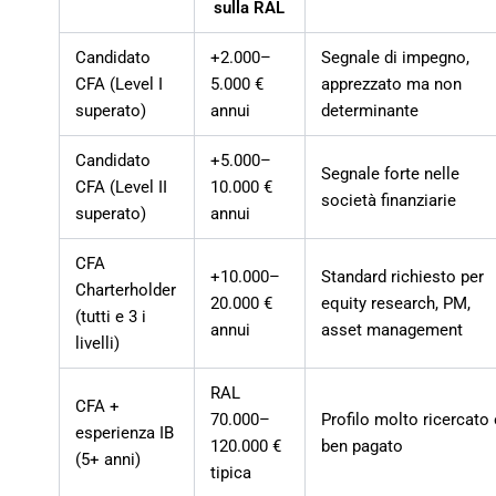
sulla RAL
Candidato
+2.000–
Segnale di impegno,
CFA (Level I
5.000 €
apprezzato ma non
superato)
annui
determinante
Candidato
+5.000–
Segnale forte nelle
CFA (Level II
10.000 €
società finanziarie
superato)
annui
CFA
+10.000–
Standard richiesto per
Charterholder
20.000 €
equity research, PM,
(tutti e 3 i
annui
asset management
livelli)
RAL
CFA +
70.000–
Profilo molto ricercato 
esperienza IB
120.000 €
ben pagato
(5+ anni)
tipica