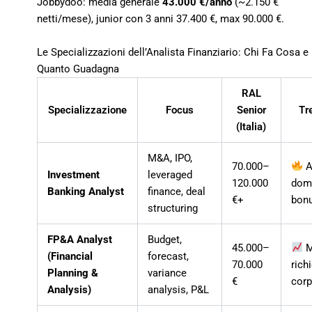
Jobbydoo: media generale
43.000 €/anno
(~2.150 €
netti/mese), junior con 3 anni 37.400 €, max 90.000 €.
Le Specializzazioni dell’Analista Finanziario: Chi Fa Cosa e
Quanto Guadagna
RAL
Specializzazione
Focus
Senior
Tr
(Italia)
M&A, IPO,
70.000–
A
Investment
leveraged
120.000
dom
Banking Analyst
finance, deal
€+
bonu
structuring
FP&A Analyst
Budget,
45.000–
M
(Financial
forecast,
70.000
rich
Planning &
variance
€
corp
Analysis)
analysis, P&L