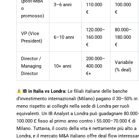
(post-MBA
3–6 anni
110.000
100.000
o
€
€
promosso)
120.000–
80.000–
VP (Vice
6–10 anni
160.000
180.000
President)
€
€
Director /
200.000–
Variabile
Managing
10+ anni
400.000
(% deal)
Director
€+
IB in Italia vs Londra:
Le filiali italiane delle banche
d’investimento internazionali (Milano) pagano il 30–50% in
meno rispetto ai colleghi nella sede di Londra per ruoli
equivalenti. Un IB Analyst a Londra può guadagnare 80.000
100.000 £ fisso al primo anno contro i 55.000–70.000 € di
Milano. Tuttavia, il costo della vita è nettamente più alto a
Londra, e il mercato M&A italiano offre deal flow interessa