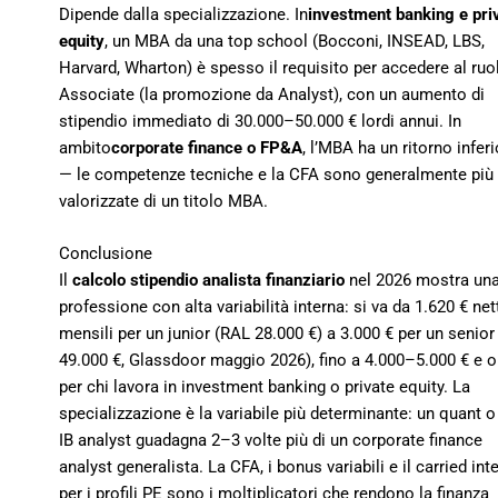
Dipende dalla specializzazione. In
investment banking e pri
equity
, un MBA da una top school (Bocconi, INSEAD, LBS,
Harvard, Wharton) è spesso il requisito per accedere al ruo
Associate (la promozione da Analyst), con un aumento di
stipendio immediato di 30.000–50.000 € lordi annui. In
ambito
corporate finance o FP&A
, l’MBA ha un ritorno inferi
— le competenze tecniche e la CFA sono generalmente più
valorizzate di un titolo MBA.
Conclusione
Il
calcolo stipendio analista finanziario
nel 2026 mostra un
professione con alta variabilità interna: si va da 1.620 € net
mensili per un junior (RAL 28.000 €) a 3.000 € per un senior
49.000 €, Glassdoor maggio 2026), fino a 4.000–5.000 € e o
per chi lavora in investment banking o private equity. La
specializzazione è la variabile più determinante: un quant o
IB analyst guadagna 2–3 volte più di un corporate finance
analyst generalista. La CFA, i bonus variabili e il carried int
per i profili PE sono i moltiplicatori che rendono la finanza