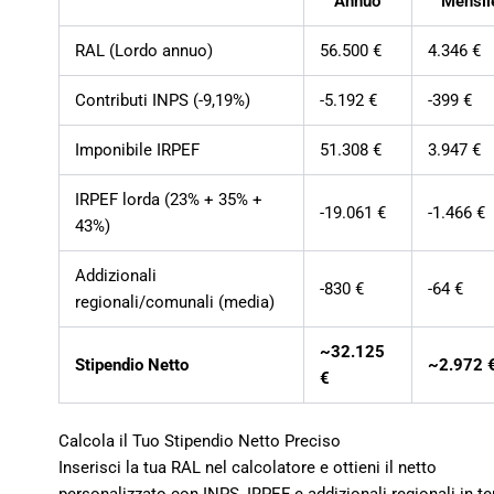
Annuo
Mensil
RAL (Lordo annuo)
56.500 €
4.346 €
Contributi INPS (-9,19%)
-5.192 €
-399 €
Imponibile IRPEF
51.308 €
3.947 €
IRPEF lorda (23% + 35% +
-19.061 €
-1.466 €
43%)
Addizionali
-830 €
-64 €
regionali/comunali (media)
~32.125
Stipendio Netto
~2.972 
€
Calcola il Tuo Stipendio Netto Preciso
Inserisci la tua RAL nel calcolatore e ottieni il netto