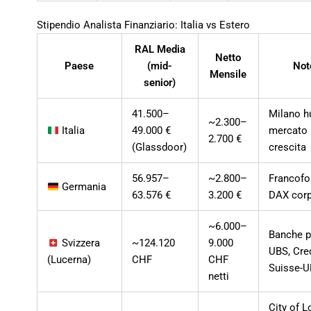
Stipendio Analista Finanziario: Italia vs Estero
RAL Media
Netto
Paese
(mid-
Not
Mensile
senior)
41.500–
Milano hu
~2.300–
Italia
49.000 €
mercato 
2.700 €
(Glassdoor)
crescita
56.957–
~2.800–
Francofo
Germania
63.576 €
3.200 €
DAX corp
~6.000–
Banche pr
Svizzera
~124.120
9.000
UBS, Cre
(Lucerna)
CHF
CHF
Suisse-
netti
City of L