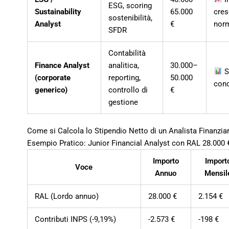
ESG, scoring
Sustainability
65.000
cres
sostenibilità,
Analyst
€
nor
SFDR
Contabilità
Finance Analyst
analitica,
30.000–
St
(corporate
reporting,
50.000
con
generico)
controllo di
€
gestione
Come si Calcola lo Stipendio Netto di un Analista Finanzia
Esempio Pratico: Junior Financial Analyst con RAL 28.000 
Importo
Import
Voce
Annuo
Mensil
RAL (Lordo annuo)
28.000 €
2.154 €
Contributi INPS (-9,19%)
-2.573 €
-198 €