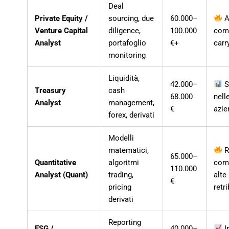
Deal
Private Equity /
sourcing, due
60.000–
A
Venture Capital
diligence,
100.000
comp
Analyst
portafoglio
€+
carr
monitoring
Liquidità,
42.000–
S
Treasury
cash
68.000
nell
Analyst
management,
€
azie
forex, derivati
Modelli
matematici,
R
65.000–
Quantitative
algoritmi
com
110.000
Analyst (Quant)
trading,
alte
€
pricing
retr
derivati
Reporting
ESG /
40.000–
In