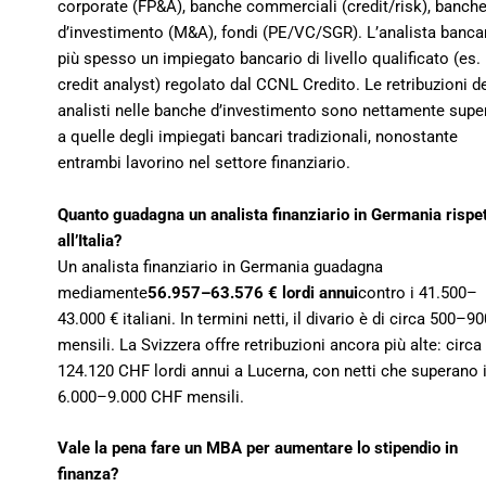
corporate (FP&A), banche commerciali (credit/risk), banch
d’investimento (M&A), fondi (PE/VC/SGR). L’analista banca
più spesso un impiegato bancario di livello qualificato (es.
credit analyst) regolato dal CCNL Credito. Le retribuzioni de
analisti nelle banche d’investimento sono nettamente super
a quelle degli impiegati bancari tradizionali, nonostante
entrambi lavorino nel settore finanziario.
Quanto guadagna un analista finanziario in Germania rispe
all’Italia?
Un analista finanziario in Germania guadagna
mediamente
56.957–63.576 € lordi annui
contro i 41.500–
43.000 € italiani. In termini netti, il divario è di circa 500–90
mensili. La Svizzera offre retribuzioni ancora più alte: circa
124.120 CHF lordi annui a Lucerna, con netti che superano 
6.000–9.000 CHF mensili.
Vale la pena fare un MBA per aumentare lo stipendio in
finanza?