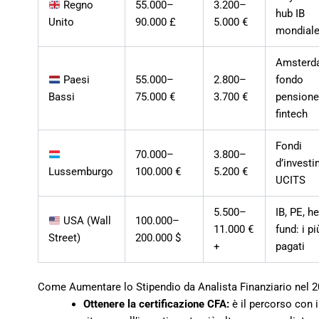
Regno
55.000–
3.200–
hub IB
Unito
90.000 £
5.000 €
mondial
Amsterd
Paesi
55.000–
2.800–
fondo
Bassi
75.000 €
3.700 €
pensione
fintech
Fondi
70.000–
3.800–
d’investi
Lussemburgo
100.000 €
5.200 €
UCITS
5.500–
IB, PE, h
USA (Wall
100.000–
11.000 €
fund: i pi
Street)
200.000 $
+
pagati
Come Aumentare lo Stipendio da Analista Finanziario nel 
Ottenere la certificazione CFA:
è il percorso con i