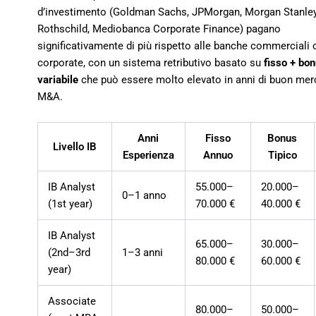
d’investimento (Goldman Sachs, JPMorgan, Morgan Stanley
Rothschild, Mediobanca Corporate Finance) pagano
significativamente di più rispetto alle banche commerciali o
corporate, con un sistema retributivo basato su
fisso + bo
variabile
che può essere molto elevato in anni di buon mer
M&A.
Anni
Fisso
Bonus
Livello IB
Esperienza
Annuo
Tipico
IB Analyst
55.000–
20.000–
0–1 anno
(1st year)
70.000 €
40.000 €
IB Analyst
65.000–
30.000–
(2nd–3rd
1–3 anni
80.000 €
60.000 €
year)
Associate
80.000–
50.000–