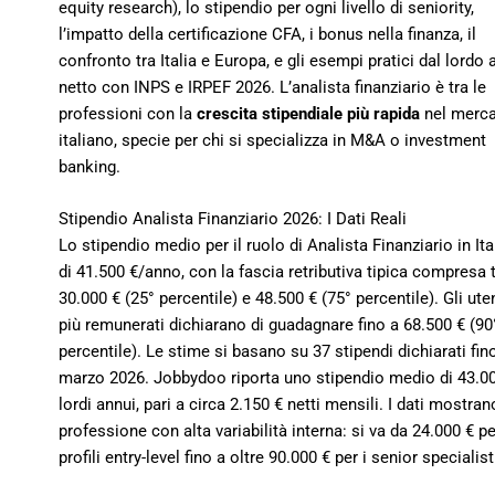
equity research), lo stipendio per ogni livello di seniority,
l’impatto della certificazione CFA, i bonus nella finanza, il
confronto tra Italia e Europa, e gli esempi pratici dal lordo a
netto con INPS e IRPEF 2026. L’analista finanziario è tra le
professioni con la
crescita stipendiale più rapida
nel merc
italiano, specie per chi si specializza in M&A o investment
banking.
Stipendio Analista Finanziario 2026: I Dati Reali
Lo stipendio medio per il ruolo di Analista Finanziario in Ita
di 41.500 €/anno, con la fascia retributiva tipica compresa 
30.000 € (25° percentile) e 48.500 € (75° percentile). Gli ute
più remunerati dichiarano di guadagnare fino a 68.500 € (90
percentile). Le stime si basano su 37 stipendi dichiarati fin
marzo 2026. Jobbydoo riporta uno stipendio medio di 43.0
lordi annui, pari a circa 2.150 € netti mensili. I dati mostra
professione con alta variabilità interna: si va da 24.000 € pe
profili entry-level fino a oltre 90.000 € per i senior specialist