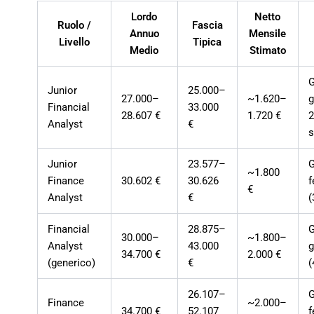
Lordo
Netto
Ruolo /
Fascia
Annuo
Mensile
Livello
Tipica
Medio
Stimato
Junior
25.000–
27.000–
~1.620–
g
Financial
33.000
28.607 €
1.720 €
2
Analyst
€
s
Junior
23.577–
~1.800
Finance
30.602 €
30.626
f
€
Analyst
€
(
Financial
28.875–
30.000–
~1.800–
Analyst
43.000
g
34.700 €
2.000 €
(generico)
€
(
26.107–
Finance
~2.000–
34.700 €
52.107
f