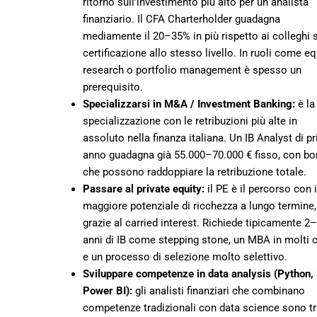
ritorno sull’investimento più alto per un analista
finanziario. Il CFA Charterholder guadagna
mediamente il 20–35% in più rispetto ai colleghi 
certificazione allo stesso livello. In ruoli come eq
research o portfolio management è spesso un
prerequisito.
Specializzarsi in M&A / Investment Banking:
è la
specializzazione con le retribuzioni più alte in
assoluto nella finanza italiana. Un IB Analyst di p
anno guadagna già 55.000–70.000 € fisso, con b
che possono raddoppiare la retribuzione totale.
Passare al private equity:
il PE è il percorso con i
maggiore potenziale di ricchezza a lungo termine,
grazie al carried interest. Richiede tipicamente 2
anni di IB come stepping stone, un MBA in molti c
e un processo di selezione molto selettivo.
Sviluppare competenze in data analysis (Python,
Power BI):
gli analisti finanziari che combinano
competenze tradizionali con data science sono tr