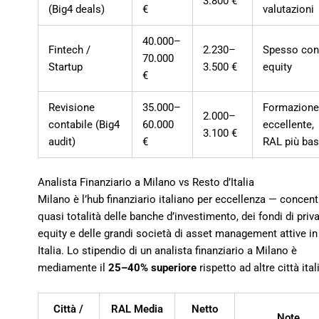
3.800 €
(Big4 deals)
€
valutazioni
40.000–
Fintech /
2.230–
Spesso co
70.000
Startup
3.500 €
equity
€
Revisione
35.000–
Formazion
2.000–
contabile (Big4
60.000
eccellente,
3.100 €
audit)
€
RAL più ba
Analista Finanziario a Milano vs Resto d’Italia
Milano è l’hub finanziario italiano per eccellenza — concent
quasi totalità delle banche d’investimento, dei fondi di priv
equity e delle grandi società di asset management attive in
Italia. Lo stipendio di un analista finanziario a Milano è
mediamente il
25–40% superiore
rispetto ad altre città ital
Città /
RAL Media
Netto
Note