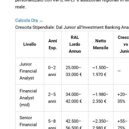
personalizzato con INPS, IRPEF e addizionali regionali in 
reale.
Calcola Ora →
Crescita Stipendiale: Dal Junior all’Investment Banking Ana
RAL
Cresc
Anni
Netto
Livello
Lordo
vs
Esp.
Mensile
Annuo
Juni
Junior
0–2
25.000–
~1.500–
Financial
—
anni
33.000 €
1.970 €
Analyst
Financial
2–5
34.000–
~1.980–
+20–
Analyst
anni
42.000 €
2.350 €
35%
(mid)
Senior
5–8
42.500–
~2.350–
+55–
Financial
anni
56.500 €
2.980 €
75%