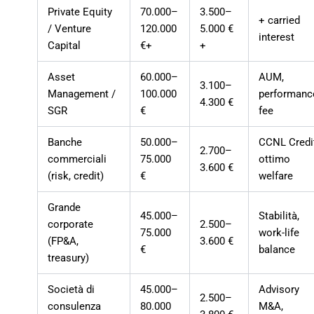
Private Equity
70.000–
3.500–
+ carried
/ Venture
120.000
5.000 €
interest
Capital
€+
+
Asset
60.000–
AUM,
3.100–
Management /
100.000
performanc
4.300 €
SGR
€
fee
Banche
50.000–
CCNL Credi
2.700–
commerciali
75.000
ottimo
3.600 €
(risk, credit)
€
welfare
Grande
45.000–
Stabilità,
corporate
2.500–
75.000
work-life
(FP&A,
3.600 €
€
balance
treasury)
Società di
45.000–
Advisory
2.500–
consulenza
80.000
M&A,