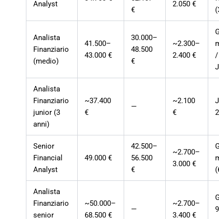
Analyst
2.050 €
€
(
Analista
30.000–
41.500–
~2.300–
m
Finanziario
48.500
43.000 €
2.400 €
/
(medio)
€
Analista
Finanziario
~37.400
~2.100
—
junior (3
€
€
anni)
Senior
42.500–
~2.700–
Financial
49.000 €
56.500
3.000 €
Analyst
€
(
Analista
Finanziario
~50.000–
~2.700–
—
9
senior
68.500 €
3.400 €