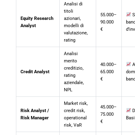
Analisi di
titoli
55.000–
S
Equity Research
azionari,
90.000
ban
Analyst
modelli di
€
d’in
valutazione,
rating
Analisi
merito
40.000–
A
creditizio,
Credit Analyst
65.000
dom
rating
€
ban
aziendale,
NPL
Market risk,
45.000–
Risk Analyst /
credit risk,
D
75.000
Risk Manager
operational
Basi
€
risk, VaR