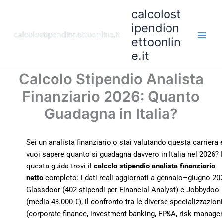
Vai
calcolost
al
ipendion
contenuto
ettoonlin
e.it
Calcolo Stipendio Analista
Finanziario 2026: Quanto
Guadagna in Italia?
Sei un analista finanziario o stai valutando questa carriera 
vuoi sapere quanto si guadagna davvero in Italia nel 2026? 
questa guida trovi il
calcolo stipendio analista finanziario
netto
completo: i dati reali aggiornati a gennaio–giugno 20
Glassdoor (402 stipendi per Financial Analyst) e Jobbydoo
(media 43.000 €), il confronto tra le diverse specializzazion
(corporate finance, investment banking, FP&A, risk manage