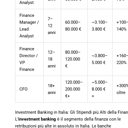
Analyst
Finance
7–
Manager /
60.000–
~3.100–
+100
12
Lead
80.000 €
3.800 €
140%
anni
Analyst
Finance
12–
80.000–
Director /
~3.800–
+160
18
120.000
VP
5.000 €
220%
anni
€
Finance
120.000–
~5.000–
18+
+300
CFO
200.000
8.000 €
anni
oltre
€+
+
Investment Banking in Italia: Gli Stipendi più Alti della Fina
L’
investment banking
è il segmento della finanza con le
retribuzioni più alte in assoluto in Italia. Le banche