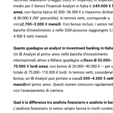
medio per il Senior Financial Analyst in Italia è di
49.000 € l
annui
, con fascia tipica 42.500–56.500 € e massimo dichia
di 80.000 € (90° percentile). In termini netti, corrisponde a
circa
2.700–3.000 € mensili
. Con bonus inclusi, i senior ne
banche d’investimento o nelle SGR possono raggiungere 3
4.500 € netti mensili.
Quanto guadagna un analyst in investment banking in Italia
Un IB Analyst al primo anno nelle banche d’investimento
internazionali attive a Milano guadagna un
fisso di 55.000–
70.000 € lordi annui
, con bonus di 20.000–40.000 € — per 
totale di 75.000–110.000 € lordi. In termini netti, consideran
bonus, un IB Analyst può portare a casa
3.500–4.500 € nett
mensili
nel primo anno. Questi numeri crescono rapidamen
con l’avanzamento di carriera.
Qual è la differenza tra analista finanziario e analista in b
L’analista finanziario in senso ampio lavora in molti contes