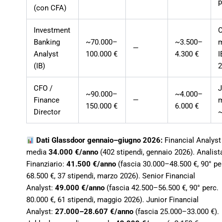
p
(con CFA)
Investment
O
Banking
~70.000–
~3.500–
—
Analyst
100.000 €
4.300 €
I
(IB)
CFO /
~90.000–
~4.000–
Finance
—
150.000 €
6.000 €
Director
~
Dati Glassdoor gennaio–giugno 2026:
Financial Analyst
media
34.000 €/anno
(402 stipendi, gennaio 2026). Analist
Finanziario:
41.500 €/anno
(fascia 30.000–48.500 €, 90° pe
68.500 €, 37 stipendi, marzo 2026). Senior Financial
Analyst:
49.000 €/anno
(fascia 42.500–56.500 €, 90° perc.
80.000 €, 61 stipendi, maggio 2026). Junior Financial
Analyst:
27.000–28.607 €/anno
(fascia 25.000–33.000 €).